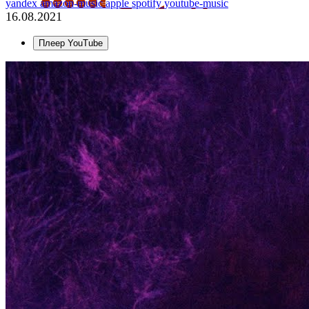
yandex
amazon-music
apple
spotify
youtube-music
16.08.2021
Плеер YouTube