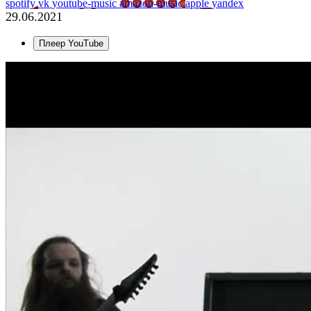
spotify
vk
youtube-music
amazon-music
apple
yandex
29.06.2021
Плеер YouTube