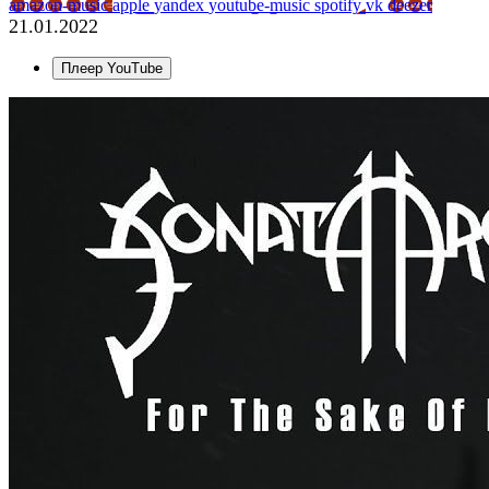
amazon-music
apple
yandex
youtube-music
spotify
vk
deezer
21.01.2022
Плеер YouTube