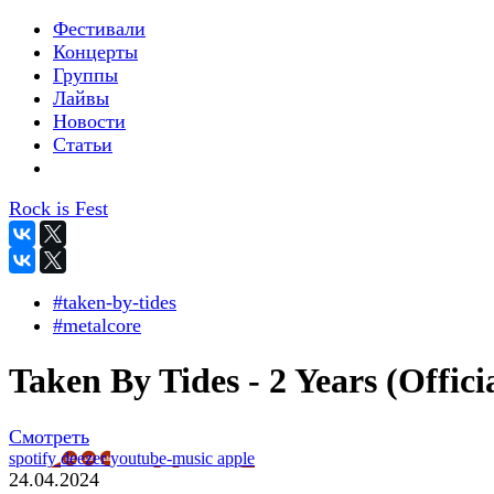
Фестивали
Концерты
Группы
Лайвы
Новости
Статьи
Rock is Fest
#taken-by-tides
#metalcore
Taken By Tides - 2 Years (Offici
Смотреть
spotify
deezer
youtube-music
apple
24.04.2024