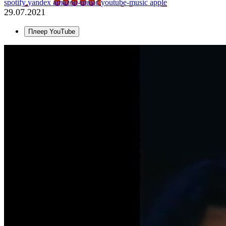
spotify
yandex
amazon-music
youtube-music
apple
29.07.2021
Плеер YouTube