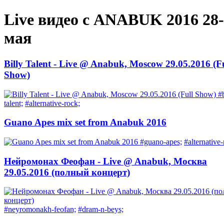
Live видео с ANABUK 2016 28
мая
Billy Talent - Live @ Anabuk, Moscow 29.05.2016 (Fu
Show)
#b
talent;
#alternative-rock;
Guano Apes mix set from Anabuk 2016
#guano-apes;
#alternative-
Нейромонах Феофан - Live @ Anabuk, Москва
29.05.2016 (полный концерт)
#neyromonakh-feofan;
#dram-n-beys;