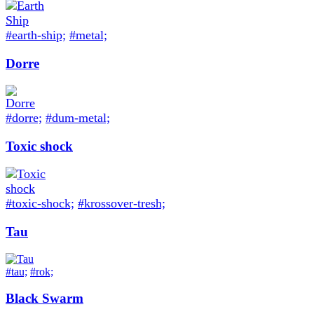
#earth-ship;
#metal;
Dorre
#dorre;
#dum-metal;
Toxic shock
#toxic-shock;
#krossover-tresh;
Tau
#tau;
#rok;
Black Swarm