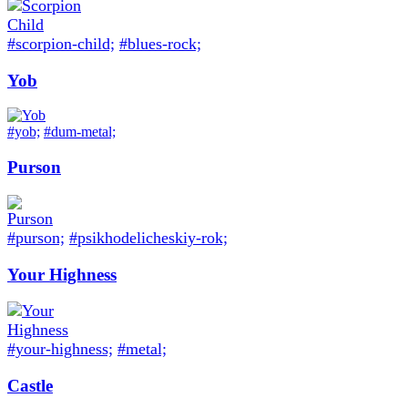
#scorpion-child;
#blues-rock;
Yob
#yob;
#dum-metal;
Purson
#purson;
#psikhodelicheskiy-rok;
Your Highness
#your-highness;
#metal;
Castle