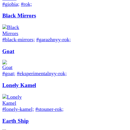
#giobia;
#rok;
Black Mirrors
#black-mirrors;
#garazhnyy-rok;
Goat
#goat;
#eksperimentalnyy-rok;
Lonely Kamel
#lonely-kamel;
#stouner-rok;
Earth Ship