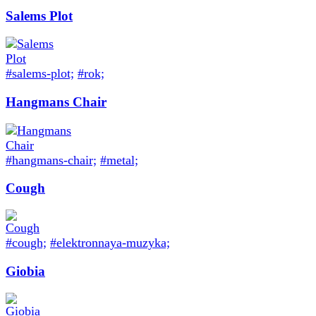
Salems Plot
#salems-plot;
#rok;
Hangmans Chair
#hangmans-chair;
#metal;
Cough
#cough;
#elektronnaya-muzyka;
Giobia