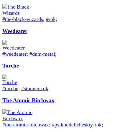
#the-black-wizards;
#rok;
Weedeater
#weedeater;
#dum-metal;
Torche
#torche;
#stouner-rok;
The Atomic Bitchwax
#the-atomic-bitchwax;
#psikhodelicheskiy-rok;