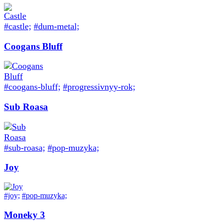
#castle;
#dum-metal;
Coogans Bluff
#coogans-bluff;
#progressivnyy-rok;
Sub Roasa
#sub-roasa;
#pop-muzyka;
Joy
#joy;
#pop-muzyka;
Moneky 3