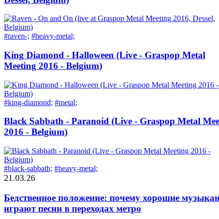
#raven-;
#heavy-metal;
King Diamond - Halloween (Live - Graspop Metal
Meeting 2016 - Belgium)
#king-diamond;
#metal;
Black Sabbath - Paranoid (Live - Graspop Metal Mee
2016 - Belgium)
#black-sabbath;
#heavy-metal;
21.03.26
Бедственное положение: почему хорошие музыка
играют песни в переходах метро