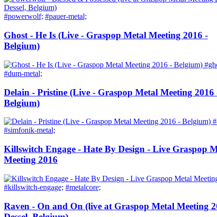
#powerwolf;
#pauer-metal;
Ghost - He Is (Live - Graspop Metal Meeting 2016 -
Belgium)
#gh
#dum-metal;
Delain - Pristine (Live - Graspop Metal Meeting 2016 
Belgium)
#
#simfonik-metal;
Killswitch Engage - Hate By Design - Live Graspop M
Meeting 2016
#killswitch-engage;
#metalcore;
Raven - On and On (live at Graspop Metal Meeting 2
Dessel, Belgium)