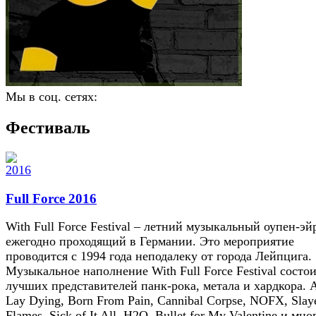
Мы в соц. сетях:
Фестиваль
Full Force 2016
With Full Force Festival – летний музыкальный оупен-эй
ежегодно проходящий в Германии. Это мероприятие
проводится с 1994 года неподалеку от города Лейпцига.
Музыкальное наполнение With Full Force Festival состои
лучших представителей панк-рока, метала и хардкора. A
Lay Dying, Born From Pain, Cannibal Corpse, NOFX, Slaye
Flames, Sick of It All, H2O, Bullet for My Valentine и мно