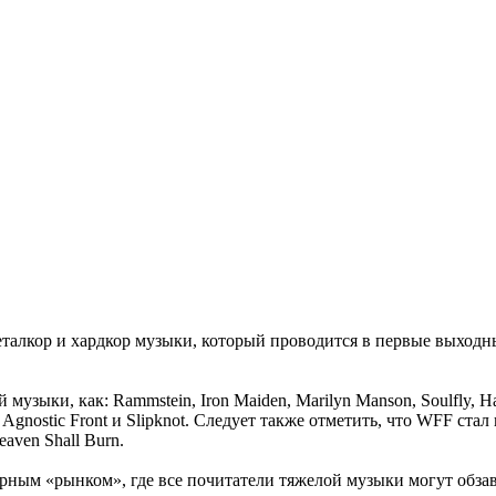
 металкор и хардкор музыки, который проводится в первые выходн
узыки, как: Rammstein, Iron Maiden, Marilyn Manson, Soulfly, Ha
owar, Agnostic Front и Slipknot. Следует также отметить, что WF
aven Shall Burn.
рным «рынком», где все почитатели тяжелой музыки могут обз