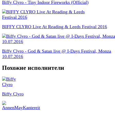
Biffy Clyro - Tiny Indoor Fireworks (Official)
BIFFY CLYRO Live At Reading & Leeds Festival 2016
Biffy Clyro - God & Satan live @ I-Days Festival, Monza
10.07.2016
Похожие исполнители
Biffy Clyro