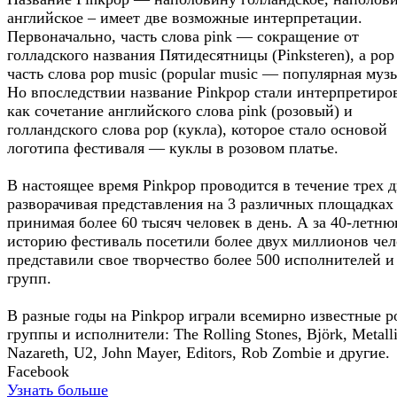
английское – имеет две возможные интерпретации.
Первоначально, часть слова pink — сокращение от
голладского названия Пятидесятницы (Pinksteren), а po
часть слова pop music (popular music — популярная музы
Но впоследствии название Pinkpop стали интерпретиро
как сочетание английского слова pink (розовый) и
голландского слова pop (кукла), которое стало основой
логотипа фестиваля — куклы в розовом платье.
В настоящее время Pinkpop проводится в течение трех д
разворачивая представления на 3 различных площадках
принимая более 60 тысяч человек в день. А за 40-летн
историю фестиваль посетили более двух миллионов чел
представили свое творчество более 500 исполнителей и
групп.
В разные годы на Pinkpop играли всемирно известные р
группы и исполнители: The Rolling Stones, Björk, Metalli
Nazareth, U2, John Mayer, Editors, Rob Zombie и другие.
Facebook
Узнать больше