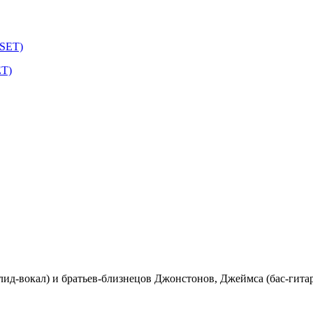
ET)
ид-вокал) и братьев-близнецов Джонстонов, Джеймса (бас-гитара