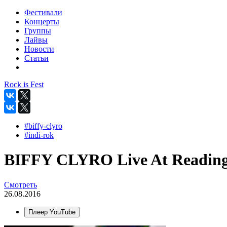
Фестивали
Концерты
Группы
Лайвы
Новости
Статьи
Rock is Fest
#biffy-clyro
#indi-rok
BIFFY CLYRO Live At Reading 
Смотреть
26.08.2016
Плеер YouTube