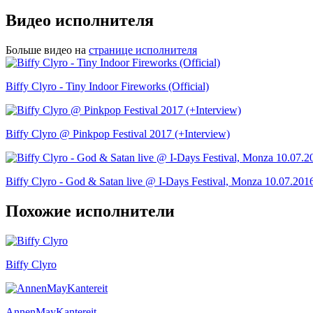
Видео исполнителя
Больше видео на
странице исполнителя
Biffy Clyro - Tiny Indoor Fireworks (Official)
Biffy Clyro @ Pinkpop Festival 2017 (+Interview)
Biffy Clyro - God & Satan live @ I-Days Festival, Monza 10.07.201
Похожие исполнители
Biffy Clyro
AnnenMayKantereit