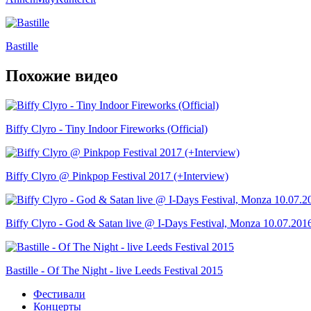
Bastille
Похожие видео
Biffy Clyro - Tiny Indoor Fireworks (Official)
Biffy Clyro @ Pinkpop Festival 2017 (+Interview)
Biffy Clyro - God & Satan live @ I-Days Festival, Monza 10.07.201
Bastille - Of The Night - live Leeds Festival 2015
Фестивали
Концерты