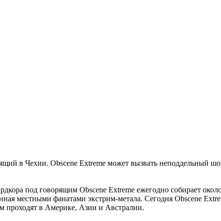
дящий в Чехии. Obscene Extreme может вызвать неподдельный шо
хардкора под говорящим Obscene Extreme ежегодно собирает ок
анная местными фанатами экстрим-метала. Сегодня Obscene Extr
ем проходят в Америке, Азии и Австралии.