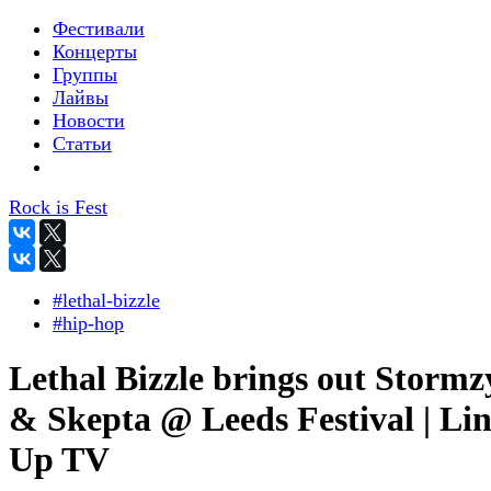
Фестивали
Концерты
Группы
Лайвы
Новости
Статьи
Rock is Fest
#lethal-bizzle
#hip-hop
Lethal Bizzle brings out Stormz
& Skepta @ Leeds Festival | Li
Up TV