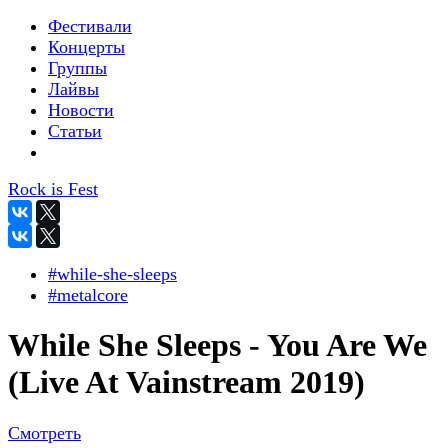
Фестивали
Концерты
Группы
Лайвы
Новости
Статьи
Rock is Fest
#while-she-sleeps
#metalcore
While She Sleeps - You Are We
(Live At Vainstream 2019)
Смотреть