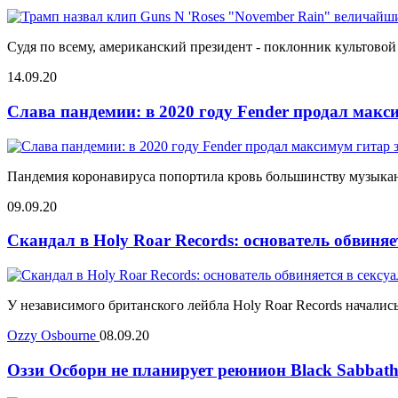
Судя по всему, американский президент - поклонник культовой
14.09.20
Слава пандемии: в 2020 году Fender продал макс
Пандемия коронавируса попортила кровь большинству музыкант
09.09.20
Скандал в Holy Roar Records: основатель обвиняе
У независимого британского лейбла Holy Roar Records началис
Ozzy Osbourne
08.09.20
Оззи Осборн не планирует реюнион Black Sabbat