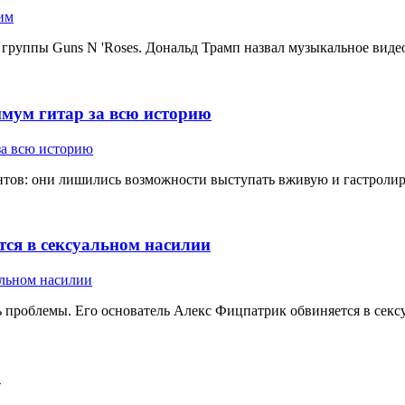
 группы Guns N 'Roses. Дональд Трамп назвал музыкальное видео
имум гитар за всю историю
ов: они лишились возможности выступать вживую и гастролирова
тся в сексуальном насилии
ь проблемы. Его основатель Алекс Фицпатрик обвиняется в секс
h