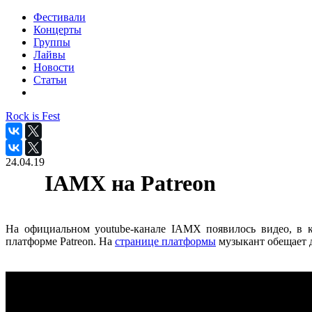
Фестивали
Концерты
Группы
Лайвы
Новости
Статьи
Rock is Fest
24.04.19
IAMX на Patreon
На официальном youtube-канале IAMX появилось видео, в к
платформе Patreon. На
странице платформы
музыкант обещает д