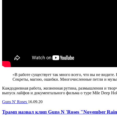
«В работе существует так много всего, что вы не видите
Секреты, магию, ошибки. Многочисленные петли и музык
Каждодневная работа, жизненная рутина, размышления и творче
выпуск лайфов и документального фильма о туре Mile Deep Hol
Guns N' Roses
16.09.20
Трамп назвал клип Guns N 'Roses "November Ra