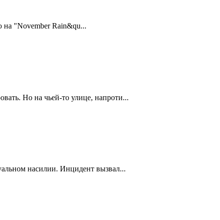
 на "November Rain&qu...
ть. Но на чьей-то улице, напроти...
уальном насилии. Инцидент вызвал...