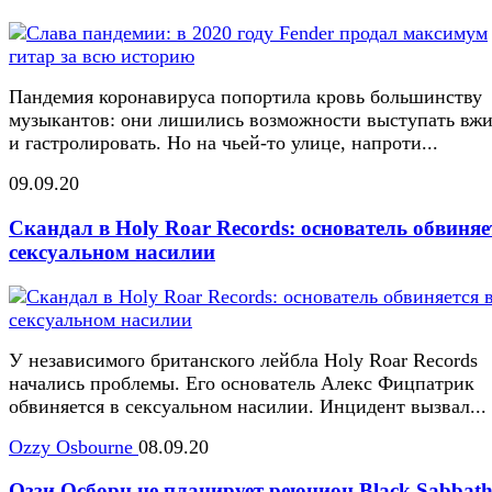
Пандемия коронавируса попортила кровь большинству
музыкантов: они лишились возможности выступать вж
и гастролировать. Но на чьей-то улице, напроти...
09.09.20
Скандал в Holy Roar Records: основатель обвиняе
сексуальном насилии
У независимого британского лейбла Holy Roar Records
начались проблемы. Его основатель Алекс Фицпатрик
обвиняется в сексуальном насилии. Инцидент вызвал...
Ozzy Osbourne
08.09.20
Оззи Осборн не планирует реюнион Black Sabbat