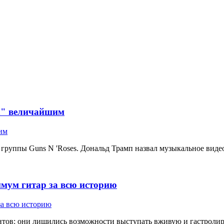
in" величайшим
 группы Guns N 'Roses. Дональд Трамп назвал музыкальное видео
имум гитар за всю историю
ов: они лишились возможности выступать вживую и гастролирова