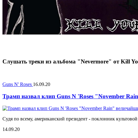
Слушать треки из альбома "Nevermore" от Kill Yo
Guns N' Roses
16.09.20
Трамп назвал клип Guns N 'Roses "November Ra
Судя по всему, американский президент - поклонник культовой
14.09.20