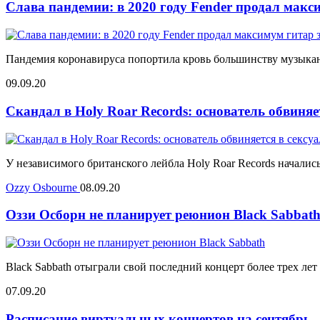
Слава пандемии: в 2020 году Fender продал макс
Пандемия коронавируса попортила кровь большинству музыкант
09.09.20
Скандал в Holy Roar Records: основатель обвиняе
У независимого британского лейбла Holy Roar Records началис
Ozzy Osbourne
08.09.20
Оззи Осборн не планирует реюнион Black Sabbat
Black Sabbath отыграли свой последний концерт более трех лет
07.09.20
Расписание виртуальных концертов на сентябрь -