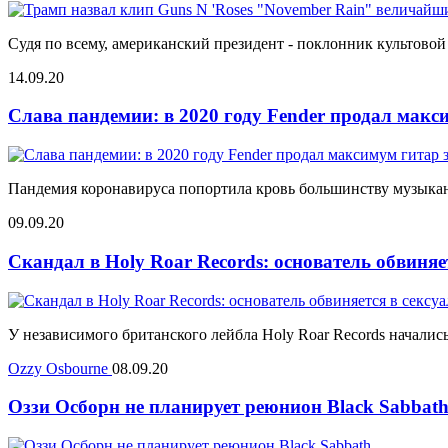
Судя по всему, американский президент - поклонник культовой
14.09.20
Слава пандемии: в 2020 году Fender продал макс
Пандемия коронавируса попортила кровь большинству музыкант
09.09.20
Скандал в Holy Roar Records: основатель обвиняе
У независимого британского лейбла Holy Roar Records началис
Ozzy Osbourne
08.09.20
Оззи Осборн не планирует реюнион Black Sabbat