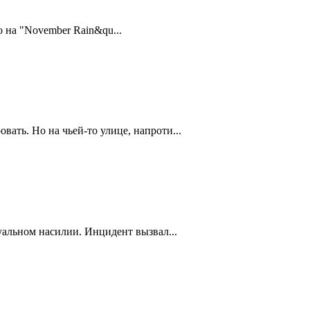
 на "November Rain&qu...
ть. Но на чьей-то улице, напроти...
уальном насилии. Инцидент вызвал...