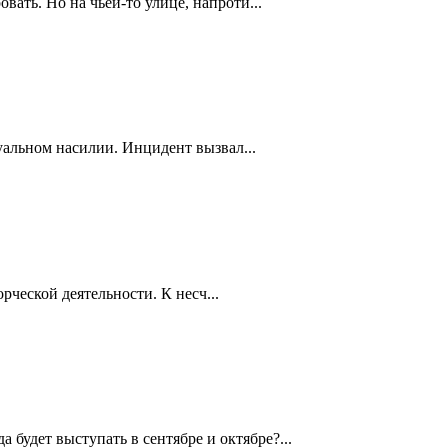
ть. Но на чьей-то улице, напроти...
уальном насилии. Инцидент вызвал...
рческой деятельности. К несч...
будет выступать в сентябре и октябре?...