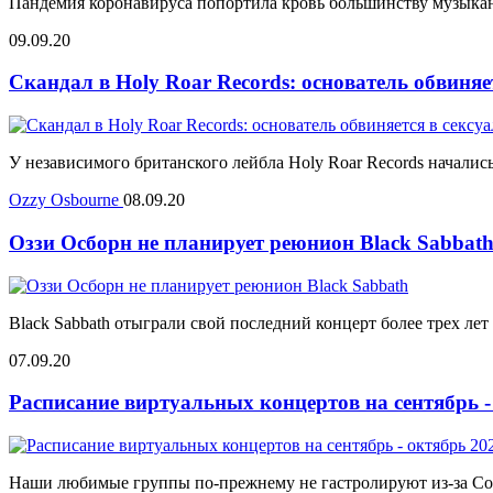
Пандемия коронавируса попортила кровь большинству музыкант
09.09.20
Скандал в Holy Roar Records: основатель обвиняе
У независимого британского лейбла Holy Roar Records началис
Ozzy Osbourne
08.09.20
Оззи Осборн не планирует реюнион Black Sabbat
Black Sabbath отыграли свой последний концерт более трех лет
07.09.20
Расписание виртуальных концертов на сентябрь -
Наши любимые группы по-прежнему не гастролируют из-за Covid