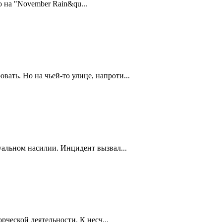
 на "November Rain&qu...
ть. Но на чьей-то улице, напроти...
уальном насилии. Инцидент вызвал...
рческой деятельности. К несч...