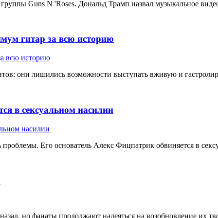
 группы Guns N 'Roses. Дональд Трамп назвал музыкальное видео
имум гитар за всю историю
ов: они лишились возможности выступать вживую и гастролирова
тся в сексуальном насилии
ь проблемы. Его основатель Алекс Фицпатрик обвиняется в секс
h
 назад, но фанаты продолжают надеяться на возобновление их тво