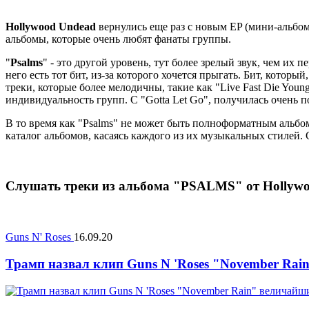
Hollywood Undead
вернулись еще раз с новым EP (мини-альбо
альбомы, которые очень любят фанаты группы.
"
Psalms
" - это другой уровень, тут более зрелый звук, чем их 
него есть тот бит, из-за которого хочется прыгать. Бит, кото
треки, которые более мелодичны, такие как "Live Fast Die You
индивидуальность групп. С "Gotta Let Go", получилась очень п
В то время как "Psalms" не может быть полноформатным альбом
каталог альбомов, касаясь каждого из их музыкальных стилей. 
Слушать треки из альбома "PSALMS" от Hollyw
Guns N' Roses
16.09.20
Трамп назвал клип Guns N 'Roses "November Ra