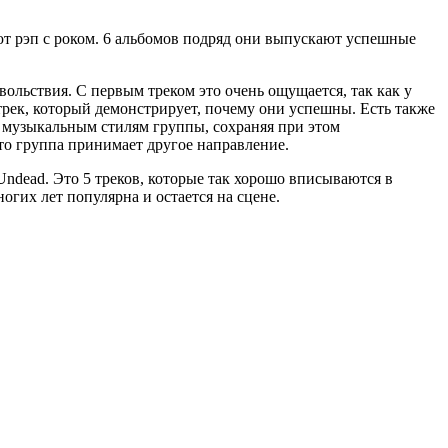
т рэп с роком. 6 альбомов подряд они выпускают успешные
овольствия. С первым треком это очень ощущается, так как у
о трек, который демонстрирует, почему они успешны. Есть также
 к музыкальным стилям группы, сохраняя при этом
что группа принимает другое направление.
Undead. Это 5 треков, которые так хорошо вписываются в
огих лет популярна и остается на сцене.