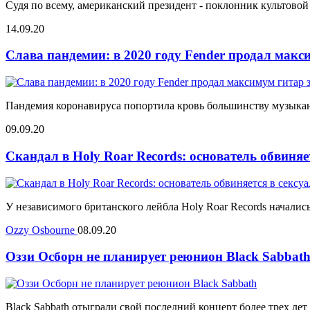
Судя по всему, американский президент - поклонник культовой
14.09.20
Слава пандемии: в 2020 году Fender продал макс
Пандемия коронавируса попортила кровь большинству музыкант
09.09.20
Скандал в Holy Roar Records: основатель обвиняе
У независимого британского лейбла Holy Roar Records началис
Ozzy Osbourne
08.09.20
Оззи Осборн не планирует реюнион Black Sabbat
Black Sabbath отыграли свой последний концерт более трех лет