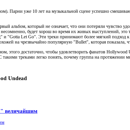
мом). Парни уже 10 лет на музыкальной сцене успешно смешиваю
первый альбом, который не означает, что они потеряли чувство уд
рый, несомненно, будет хорош во время их живых выступлений, эт
ng" и "Gotta Let Go". Эти треки принимают более мягкий подход
охожей на чрезвычайно популярную "Bullet", которая показала, 
ом, этого достаточно, чтобы удовлетворить фанатов Hollywood 
С такими треками легко понять, почему группа на протяжении мн
ood Undead
in" величайшим