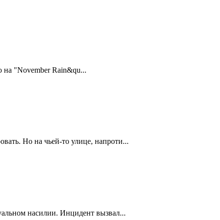
 на "November Rain&qu...
ть. Но на чьей-то улице, напроти...
уальном насилии. Инцидент вызвал...