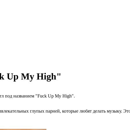
ck Up My High"
нгл под названием "Fuck Up My High".
ривлекательных глупых парней, которые любят делать музыку. Эт