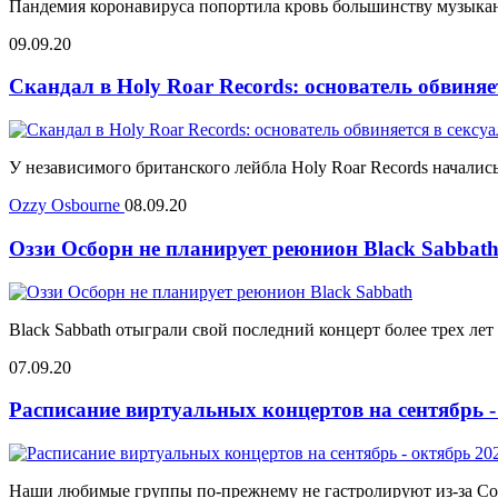
Пандемия коронавируса попортила кровь большинству музыкант
09.09.20
Скандал в Holy Roar Records: основатель обвиняе
У независимого британского лейбла Holy Roar Records началис
Ozzy Osbourne
08.09.20
Оззи Осборн не планирует реюнион Black Sabbat
Black Sabbath отыграли свой последний концерт более трех лет
07.09.20
Расписание виртуальных концертов на сентябрь -
Наши любимые группы по-прежнему не гастролируют из-за Covid