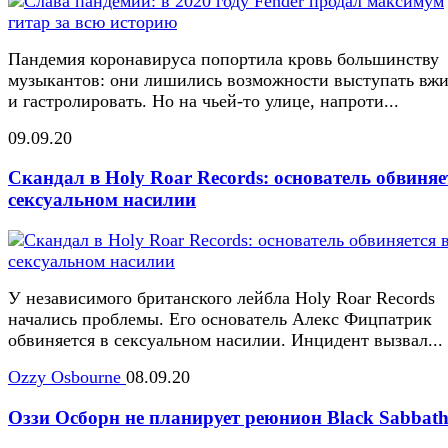
Пандемия коронавируса попортила кровь большинству
музыкантов: они лишились возможности выступать вж
и гастролировать. Но на чьей-то улице, напроти...
09.09.20
Скандал в Holy Roar Records: основатель обвиняе
сексуальном насилии
У независимого британского лейбла Holy Roar Records
начались проблемы. Его основатель Алекс Фицпатрик
обвиняется в сексуальном насилии. Инцидент вызвал...
Ozzy Osbourne
08.09.20
Оззи Осборн не планирует реюнион Black Sabbat