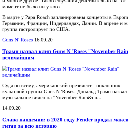
и многое другое. Такого звучания действительно на тот
момент не было ни у кого.
В марте у Papa Roach запланированы концерты в Европ
Германии, Франции, Нидерландах, Дании. В апреле и м
группа гастролирует по США.
Guns N' Roses
16.09.20
Трамп назвал клип Guns N 'Roses "November Rai
величайшим
Судя по всему, американский президент - поклонник
культовой группы Guns N 'Roses. Дональд Трамп назвал
музыкальное видео на "November Rain&qu...
14.09.20
Слава пандемии: в 2020 году Fender продал макс
гитар за всю историю