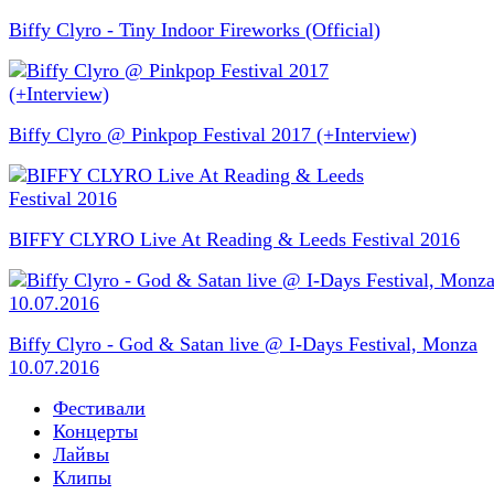
Biffy Clyro - Tiny Indoor Fireworks (Official)
Biffy Clyro @ Pinkpop Festival 2017 (+Interview)
BIFFY CLYRO Live At Reading & Leeds Festival 2016
Biffy Clyro - God & Satan live @ I-Days Festival, Monza
10.07.2016
Фестивали
Концерты
Лайвы
Клипы