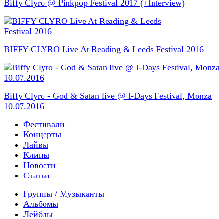
Biffy Clyro @ Pinkpop Festival 2017 (+Interview)
BIFFY CLYRO Live At Reading & Leeds Festival 2016
Biffy Clyro - God & Satan live @ I-Days Festival, Monza
10.07.2016
Фестивали
Концерты
Лайвы
Клипы
Новости
Статьи
Группы / Музыканты
Альбомы
Лейблы