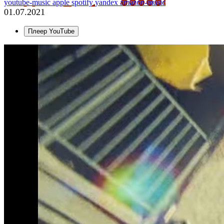
youtube-music
apple
spotify
yandex
amazon-music
01.07.2021
Плеер YouTube