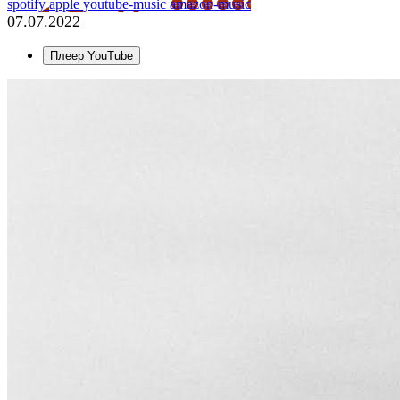
spotify
apple
youtube-music
amazon-music
07.07.2022
Плеер YouTube