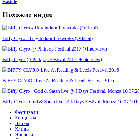
Bastille
Похожие видео
Biffy Clyro - Tiny Indoor Fireworks (Official)
Biffy Clyro @ Pinkpop Festival 2017 (+Interview)
BIFFY CLYRO Live At Reading & Leeds Festival 2016
Biffy Clyro - God & Satan live @ I-Days Festival, Monza 10.07.201
Фестивали
Концерты
Лайвы
Клипы
Новости