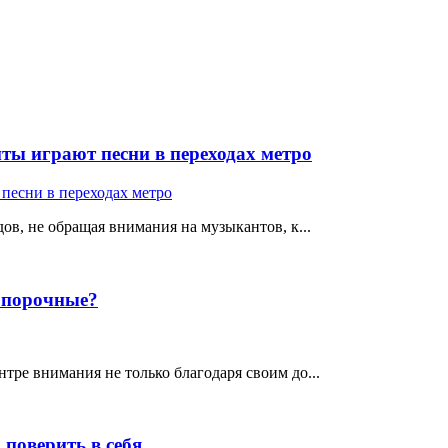
ты играют песни в переходах метро
ов, не обращая внимания на музыкантов, к...
е порочные?
тре внимания не только благодаря своим до...
поверить в себя