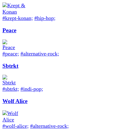
#krept-konan;
#hip-hop;
Peace
#peace;
#alternative-rock;
Sbtrkt
#sbtrkt;
#indi-pop;
Wolf Alice
#wolf-alice;
#alternative-rock;