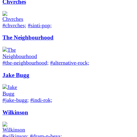
Chvrches
#chvrches;
#sinti-pop;
The Neighbourhood
#the-neighbourhood;
#alternative-rock;
Jake Bugg
#jake-bugg;
#indi-rok;
Wilkinson
#wilkinson;
#dram-n-beys;