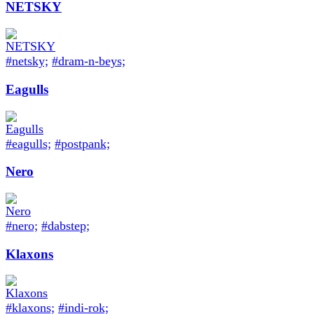
NETSKY
#netsky;
#dram-n-beys;
Eagulls
#eagulls;
#postpank;
Nero
#nero;
#dabstep;
Klaxons
#klaxons;
#indi-rok;