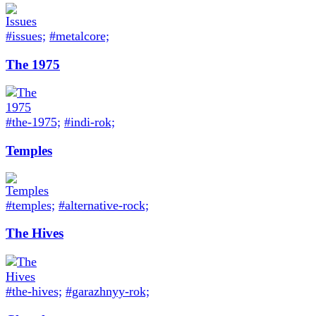
#issues;
#metalcore;
The 1975
#the-1975;
#indi-rok;
Temples
#temples;
#alternative-rock;
The Hives
#the-hives;
#garazhnyy-rok;