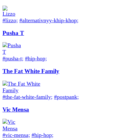
#lizzo;
#alternativnyy-khip-khop;
Pusha T
#pusha-t;
#hip-hop;
The Fat White Family
#the-fat-white-family;
#postpank;
Vic Mensa
#vic-mensa;
#hip-hop;