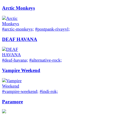
Arctic Monkeys
#arctic-monkeys;
#postpank-rivayvl;
DEAF HAVANA
#deaf-havana;
#alternative-rock;
Vampire Weekend
#vampire-weekend;
#indi-rok;
Paramore