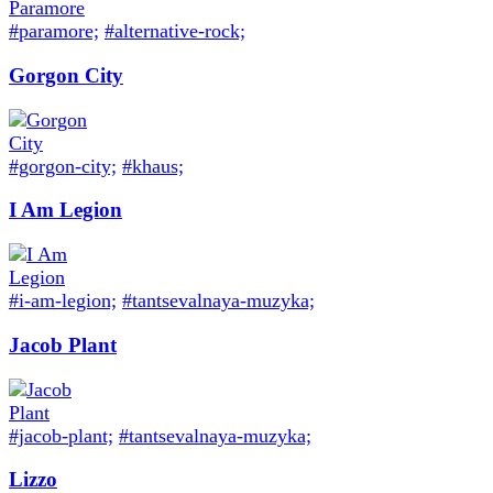
#paramore;
#alternative-rock;
Gorgon City
#gorgon-city;
#khaus;
I Am Legion
#i-am-legion;
#tantsevalnaya-muzyka;
Jacob Plant
#jacob-plant;
#tantsevalnaya-muzyka;
Lizzo