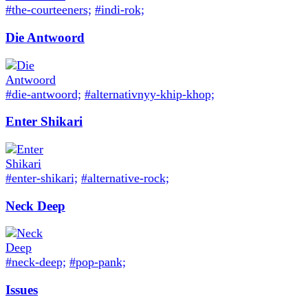
#the-courteeners;
#indi-rok;
Die Antwoord
#die-antwoord;
#alternativnyy-khip-khop;
Enter Shikari
#enter-shikari;
#alternative-rock;
Neck Deep
#neck-deep;
#pop-pank;
Issues