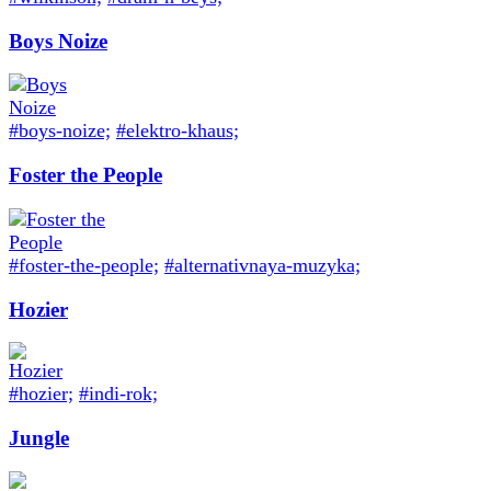
Boys Noize
#boys-noize;
#elektro-khaus;
Foster the People
#foster-the-people;
#alternativnaya-muzyka;
Hozier
#hozier;
#indi-rok;
Jungle