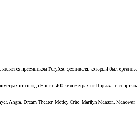
 является преемником Furyfest, фестиваля, который был организ
илометрах от города Нант и 400 километрах от Парижа, в спортк
r, Angra, Dream Theater, Mötley Crüe, Marilyn Manson, Manowar, Ali