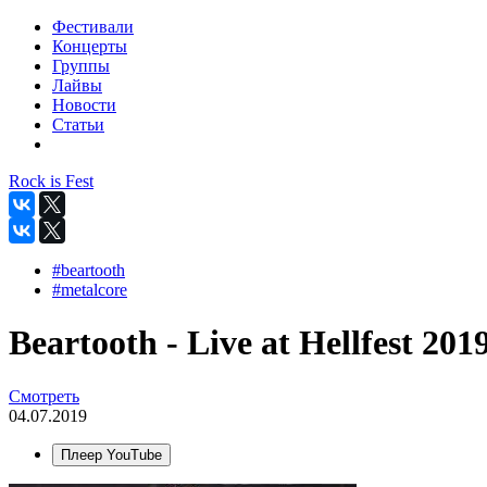
Фестивали
Концерты
Группы
Лайвы
Новости
Статьи
Rock is Fest
#beartooth
#metalcore
Beartooth - Live at Hellfest 201
Смотреть
04.07.2019
Плеер YouTube