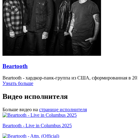
Beartooth
Beartooth - хардкор-панк-группа из США, сформированная в 201
Узнать больше
Видео исполнителя
Больше видео на
странице исполнителя
Beartooth - Live in Columbus 2025