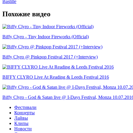
Bastille
Похожие видео
Biffy Clyro - Tiny Indoor Fireworks (Official)
Biffy Clyro @ Pinkpop Festival 2017 (+Interview)
BIFFY CLYRO Live At Reading & Leeds Festival 2016
Biffy Clyro - God & Satan live @ I-Days Festival, Monza 10.07.201
Фестивали
Концерты
Лайвы
Клипы
Новости