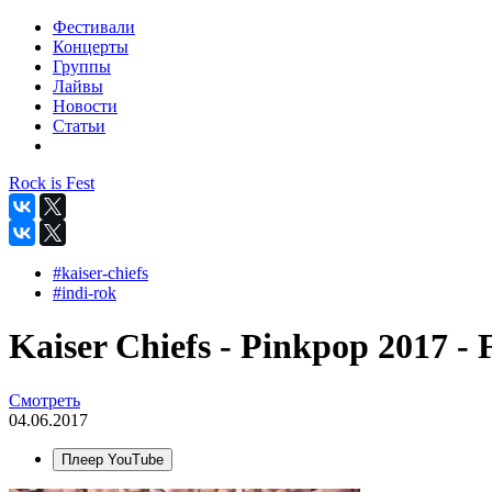
Фестивали
Концерты
Группы
Лайвы
Новости
Статьи
Rock is Fest
#kaiser-chiefs
#indi-rok
Kaiser Chiefs - Pinkpop 2017 -
Смотреть
04.06.2017
Плеер YouTube