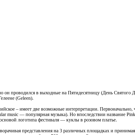
но он проводился в выходные на Пятидесятницу (День Святого Ду
елеене (Geleen).
ийское – имеет две возможные интерпретации. Первоначально, ч
opular music — популярная музыка). Но впоследствии название Pi
о основой логотипа фестиваля — куклы в розовом платье.
азворачивая представления на 3 различных площадках и принимая