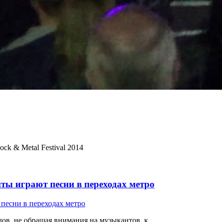
ock & Metal Festival 2014
ты играют песни в переходах метро
ов, не обращая внимания на музыкантов, к...